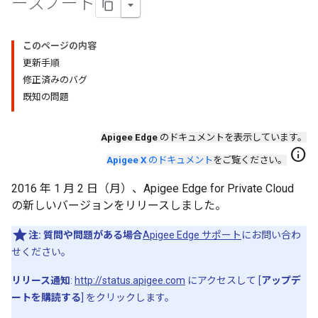
ースノート
このページの内容
更新手順
修正済みのバグ
既知の問題
Apigee Edge
のドキュメントを表示しています。
info
Apigee X
のドキュメント
をご覧ください。
2016 年 1 月 2 日（月）、Apigee Edge for Private Cloud
の新しいバージョンをリリースしました。
注:
質問や問題がある場合
Apigee Edge サポート
にお問い合わ
せください。
リリース通知
:
http://status.apigee.com
にアクセスして [
アップデ
ートを購読する
] をクリックします。