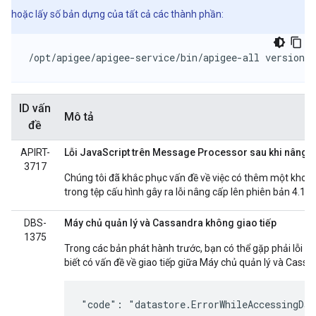
hoặc lấy số bản dựng của tất cả các thành phần:
/opt/apigee/apigee-service/bin/apigee-all version
ID vấn
Mô tả
đề
APIRT-
Lỗi JavaScript trên Message Processor sau khi nâng 
3717
Chúng tôi đã khắc phục vấn đề về việc có thêm một khoả
trong tệp cấu hình gây ra lỗi nâng cấp lên phiên bản 4.16.
DBS-
Máy chủ quản lý và Cassandra không giao tiếp
1375
Trong các bản phát hành trước, bạn có thể gặp phải lỗi s
biết có vấn đề về giao tiếp giữa Máy chủ quản lý và Cassa
"code": "datastore.ErrorWhileAccessingDat