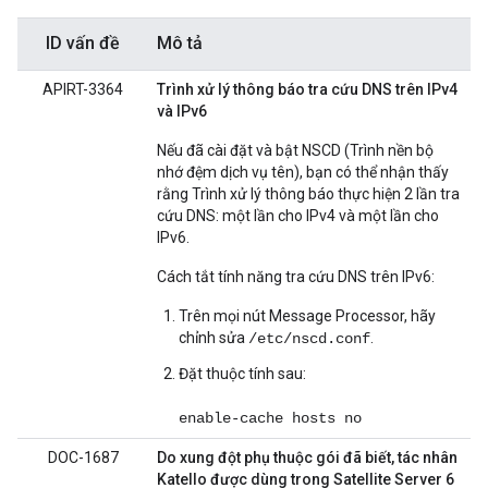
ID vấn đề
Mô tả
APIRT-3364
Trình xử lý thông báo tra cứu DNS trên IPv4
và IPv6
Nếu đã cài đặt và bật NSCD (Trình nền bộ
nhớ đệm dịch vụ tên), bạn có thể nhận thấy
rằng Trình xử lý thông báo thực hiện 2 lần tra
cứu DNS: một lần cho IPv4 và một lần cho
IPv6.
Cách tắt tính năng tra cứu DNS trên IPv6:
Trên mọi nút Message Processor, hãy
chỉnh sửa
.
/etc/nscd.conf
Đặt thuộc tính sau:
enable-cache hosts no
DOC-1687
Do xung đột phụ thuộc gói đã biết, tác nhân
Katello được dùng trong Satellite Server 6