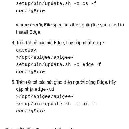
setup/bin/update.sh -c cs -f
configFile
where
configFile
specifies the config file you used to
install Edge.
Trên tất cả các nút Edge, hãy cập nhật
edge-
:
gateway
>/opt/apigee/apigee-
-
setup/bin/update.sh -c edge
f
configFile
Trên tất cả các nút giao diện người dùng Edge, hãy
cập nhật
:
edge-ui
>/opt/apigee/apigee-
setup/bin/update.sh -c ui
-f
configFile