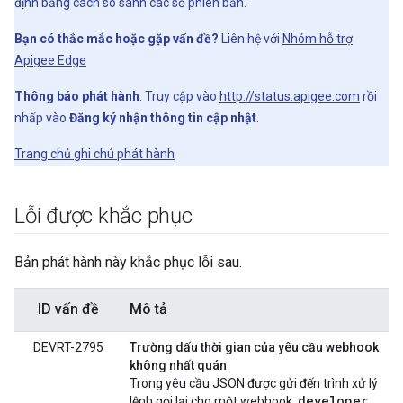
định bằng cách so sánh các số phiên bản.
Bạn có thắc mắc hoặc gặp vấn đề?
Liên hệ với
Nhóm hỗ trợ
Apigee Edge
Thông báo phát hành
: Truy cập vào
http://status.apigee.com
rồi
nhấp vào
Đăng ký nhận thông tin cập nhật
.
Trang chủ ghi chú phát hành
Lỗi được khắc phục
Bản phát hành này khắc phục lỗi sau.
ID vấn đề
Mô tả
DEVRT-2795
Trường dấu thời gian của yêu cầu webhook
không nhất quán
Trong yêu cầu JSON được gửi đến trình xử lý
developer
lệnh gọi lại cho một webhook,