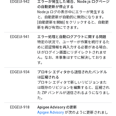
EDGEUI-942
エラーが発生した場合、Node.js ログページ
の自動更新が停止する
Node.js ログの表示中にエラーが発生する
と、自動更新が自動的に無効になります。
[自動更新を開始] をクリックすると、自動更
新を再び有効にできます。
EDGEUI-941
エラー処理と自動ログアウトに関する問題
特定の状況で、ユーザーが作業を続行するた
めに認証情報を再入力する必要がある場合、
UI がログイン画面にリダイレクトされませ
ん。なお、本事象はすでに解決しておりま
す。
EDGEUI-934
プロキシ エディタから送信されたバンドル
は圧縮される
プロキシ エディタで新しいリビジョンまた
は既存のリビジョンを編集すると、圧縮され
た ZIP バンドルが送信されるようになりまし
た。
EDGEUI-918
Apigee Advisory の更新
Apigee Advisory
が次のように更新されまし