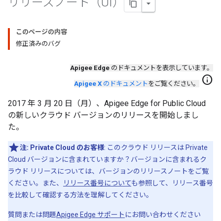
リリースノート（UI）
このページの内容
修正済みのバグ
Apigee Edge
のドキュメントを表示しています。
info
Apigee X
のドキュメント
をご覧ください。
2017 年 3 月 20 日（月）、Apigee Edge for Public Cloud
の新しいクラウド バージョンのリリースを開始しまし
た。
注:
Private Cloud のお客様
: このクラウド リリースは Private
Cloud バージョンに含まれていますか？バージョンに含まれるク
ラウド リリースについては、バージョンのリリースノートをご覧
ください。また、
リリース番号について
も参照して、リリース番号
を比較して確認する方法を理解してください。
質問または問題
Apigee Edge サポート
にお問い合わせください