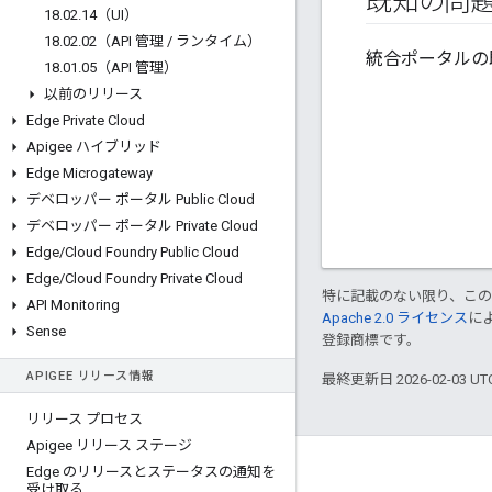
既知の問
18
.
02
.
14（UI）
18
.
02
.
02（API 管理
/
ランタイム）
統合ポータルの
18
.
01
.
05（API 管理）
以前のリリース
Edge Private Cloud
Apigee ハイブリッド
Edge Microgateway
デベロッパー ポータル Public Cloud
デベロッパー ポータル Private Cloud
Edge
/
Cloud Foundry Public Cloud
Edge
/
Cloud Foundry Private Cloud
特に記載のない限り、こ
API Monitoring
Apache 2.0 ライセンス
に
Sense
登録商標です。
APIGEE リリース情報
最終更新日 2026-02-03 U
リリース プロセス
Apigee リリース ステージ
Apigee について
Edge のリリースとステータスの通知を
受け取る