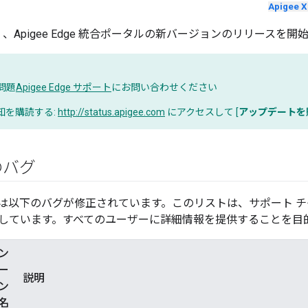
Apigee X
水）、Apigee Edge 統合ポータルの新バージョンのリリースを開
問題
Apigee Edge サポート
にお問い合わせください
知を購読する:
http://status.apigee.com
にアクセスして [
アップデートを
のバグ
は以下のバグが修正されています。このリストは、サポート 
しています。すべてのユーザーに詳細情報を提供することを目
ン
ー
説明
ン
名