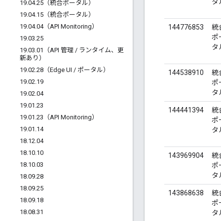
タ
19
.
04
.
25（統合ポータル）
19
.
04
.
15（統合ポータル）
19
.
04
.
04（API Monitoring）
144776853
統
ポ
19
.
03
.
25
タ
19
.
03
.
01（API 管理
/
ランタイム、更
新あり）
19
.
02
.
28（Edge UI
/
ポータル）
144538910
統
19
.
02
.
19
ポ
タ
19
.
02
.
04
19
.
01
.
23
144441394
統
19
.
01
.
23（API Monitoring）
ポ
19
.
01
.
14
タ
18
.
12
.
04
18
.
10
.
10
143969904
統
18
.
10
.
03
ポ
タ
18
.
09
.
28
18
.
09
.
25
143868638
統
18
.
09
.
18
ポ
18
.
08
.
31
タ