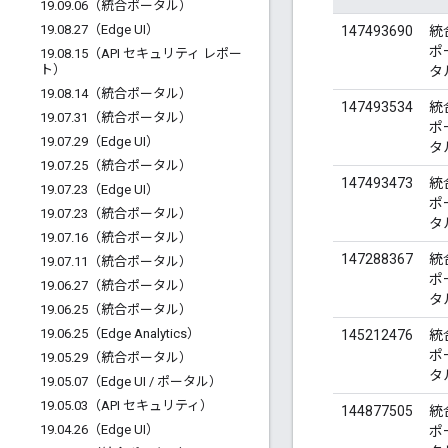
19
.
09
.
06（統合ポータル）
19
.
08
.
27（Edge UI）
147493690
統
ポ
19
.
08
.
15（API セキュリティ レポー
ト）
タ
19
.
08
.
14（統合ポータル）
147493534
統
19
.
07
.
31（統合ポータル）
ポ
19
.
07
.
29（Edge UI）
タ
19
.
07
.
25（統合ポータル）
147493473
統
19
.
07
.
23（Edge UI）
ポ
19
.
07
.
23（統合ポータル）
タ
19
.
07
.
16（統合ポータル）
147288367
統
19
.
07
.
11（統合ポータル）
ポ
19
.
06
.
27（統合ポータル）
タ
19
.
06
.
25（統合ポータル）
19
.
06
.
25（Edge Analytics）
145212476
統
ポ
19
.
05
.
29（統合ポータル）
タ
19
.
05
.
07（Edge UI
/
ポータル）
19
.
05
.
03（API セキュリティ）
144877505
統
19
.
04
.
26（Edge UI）
ポ