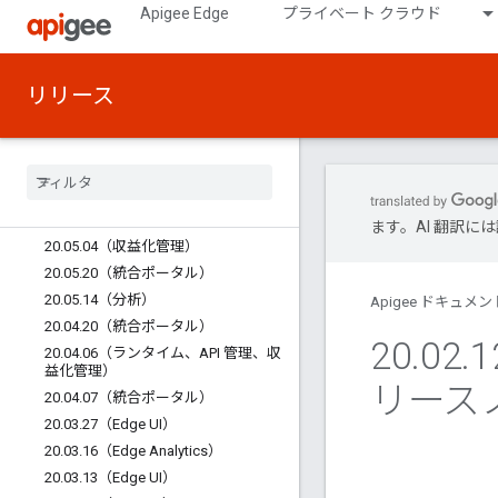
Apigee Edge
プライベート クラウド
リリース
リリースノート
すべてのリリースノート
すべての既知の問題
以前のリリースノート
Edge Public Cloud
ます。AI 翻訳
20
.
05
.
04（収益化管理）
20
.
05
.
20（統合ポータル）
20
.
05
.
14（分析）
Apigee ドキュメン
20
.
04
.
20（統合ポータル）
20
.
02
.
1
20
.
04
.
06（ランタイム、API 管理、収
益化管理）
リース
20
.
04
.
07（統合ポータル）
20
.
03
.
27（Edge UI）
20
.
03
.
16（Edge Analytics）
20
.
03
.
13（Edge UI）