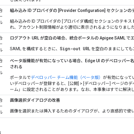
合
組み込み ID プロバイダの [Provider Configuration] 
ー
組み込みの ID プロバイダの [プロバイダ構成] セクションのテ
ル
れ、アカウント制限情報がより適切に表示されるようになりまし
合
ログアウト URL が空白の場合、統合ポータルの Apigee SAML 
ー
Sign-out URL
SAML を構成するときに、
を空白のままにしても
ル
合
ベータ版機能が有効になっている場合、Edge UI のデベロッパ
ー
される
ル
ポータルで
デベロッパー チーム機能（ベータ版）
が有効になって
いデベロッパーが登録すると、[公開] > [デベロッパー] ページ
ーム」に設定されることがあります。なお、本事象はすでに解決
合
画像選択ダイアログの改善
ー
画像を選択または挿入するためのダイアログが、より直感的で使
ル