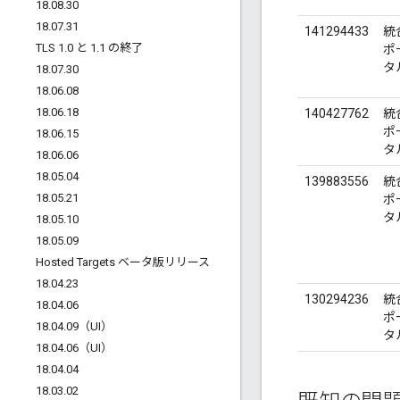
18
.
08
.
30
18
.
07
.
31
141294433
統
TLS 1
.
0 と 1
.
1 の終了
ポ
タ
18
.
07
.
30
18
.
06
.
08
18
.
06
.
18
140427762
統
ポ
18
.
06
.
15
タ
18
.
06
.
06
18
.
05
.
04
139883556
統
18
.
05
.
21
ポ
タ
18
.
05
.
10
18
.
05
.
09
Hosted Targets ベータ版リリース
18
.
04
.
23
130294236
統
18
.
04
.
06
ポ
18
.
04
.
09（UI）
タ
18
.
04
.
06（UI）
18
.
04
.
04
18
.
03
.
02