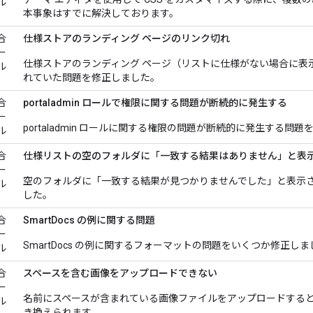
ル
本事象はすでに解決しております。
合
仕様ストアのランディング ページのリンク切れ
ー
仕様ストアのランディング ページ（リストに仕様がない場合に表
ル
れていた問題を修正しました。
合
portaladmin ロールで権限に関する問題が断続的に発生する
ー
portaladmin ロールに関する権限の問題が断続的に発生する問
ル
合
仕様リストの空のフォルダに「一致する結果はありません」と表
ー
空のフォルダに「一致する結果が見つかりませんでした」と表示
ル
した。
合
SmartDocs の例に関する問題
ー
SmartDocs の例に関するフォーマットの問題をいくつか修正し
ル
合
スペースを含む画像をアップロードできない
ー
名前にスペースが含まれている画像ファイルをアップロードする
ル
き換えられます。