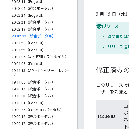
20
.
03
.
11（Edge UI）
20
.
03
.
04（統合ポータル）
2 月 12 日（
20
.
02
.
24（Edge UI）
20
.
02
.
21（統合ポータル）
リソース
:
20
.
02
.
19（統合ポータル）
20
.
02
.
12（統合ポータル）
質問または
20
.
01
.
29（Edge UI）
リリース通
20
.
01
.
22（Edge UI）
20
.
01
.
06（API 管理
/
ランタイム）
20
.
01
.
06（Edge UI）
修正済み
19
.
11
.
13（API セキュリティ レポー
ト）
19
.
11
.
05（統合ポータル）
このリリースで
19
.
10
.
14（統合ポータル）
ーザーを対象と
19
.
10
.
03（統合ポータル）
19
.
10
.
01（Edge UI）
コ
19
.
09
.
26（Edge UI
/
ポータル）
ポ
Issue ID
19
.
09
.
18（統合ポータル）
ネ
19
.
09
.
17（統合ポータル）
ト