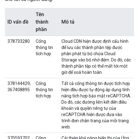
Tên
ID vấn đề
thành
Mô tả
phần
378733280
Cổng
Cloud CDN hiện được định cấu hình
thông tin
để lưu các thành phần tệp được
tích hợp
phân phát từ bộ chứa Cloud
Storage vào bộ nhớ đệm. Do đó, các
thành phần tệp có thể mất tới một
giờ để xoá hoàn toàn.
378144429,
Cổng
Tất cả cổng thông tin được tích hợp
367408895
thông tin
hiện đều được tự động áp dụng tính
tích hợp
năng tích hợp bảo mật reCAPTCHA.
Do đó, các đường liên kết đến điều
khoản và quyền riêng tư của
reCAPTCHA hiện được đưa vào
trình đơn chân trang của mỗi trang
web.
370593702
Cổng
Cải thiện khả năng hiển thị của Ứng