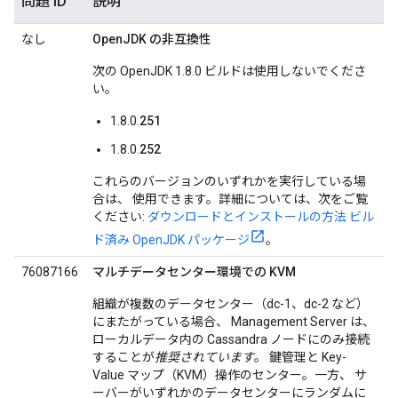
問題 ID
説明
なし
OpenJDK の非互換性
次の OpenJDK 1.8.0 ビルドは使用しないでくださ
い。
1.8.0.
251
1.8.0.
252
これらのバージョンのいずれかを実行している場
合は、 使用できます。詳細については、次をご覧
ください:
ダウンロードとインストールの方法 ビル
ド済み OpenJDK パッケージ
。
76087166
マルチデータセンター環境での KVM
組織が複数のデータセンター（dc-1、dc-2 など）
にまたがっている場合、 Management Server は、
ローカルデータ内の Cassandra ノードにのみ接続
することが
推奨されています
。 鍵管理と Key-
Value マップ（KVM）操作のセンター。一方、 サ
ーバーがいずれかのデータセンターにランダムに