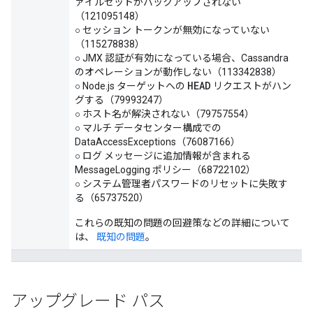
ァイルセットがバックアップされない
（121095148）
○ セッション トークンが無効になっていない
（115278838）
○ JMX 認証が有効になっている場合、Cassandra
のオペレーションが動作しない（113342838）
HEAD
○ Node.js ターゲットへの
リクエストがハン
グする（79993247）
○ ホスト名が解決されない（79757554）
○ マルチ データセンター構成での
DataAccessExceptions（76087166）
○ ログ メッセージに追加情報が含まれる
MessageLogging ポリシー（68722102）
○ システム管理者パスワードのリセットに失敗す
る（65737520）
これらの既知の問題の回避策などの詳細について
は、
既知の問題
。
アップグレード パス