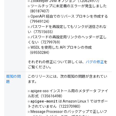
○ Zookeeper JVM オプション（120624977）
○ ツールチップに未定義のエラーが発生しました
（80187407）
○ OpenAPI 経由でのリバース プロキシを作成する
（79949124）
○ パスワードを再設定してもリンクが送信されな
い（77515655）
○ パスワードの再設定用リンクのヘッダーが正し
くない（72799769）
○ WSDL を使用した API プロキシの作成
（69550284）
それぞれの修正について詳しくは、
バグの修正
を
ご覧ください。
既知の問
このリリースには、次の既知の問題が含まれてい
題
ます。
○ apigee-sso インストール用のメタデータ ファイ
ル形式（135616498）
apigee-monit
○
は Amazon Linux 1 ではサポー
トされていません（122370980）
○ Message Processor のバックアップで正しいフ