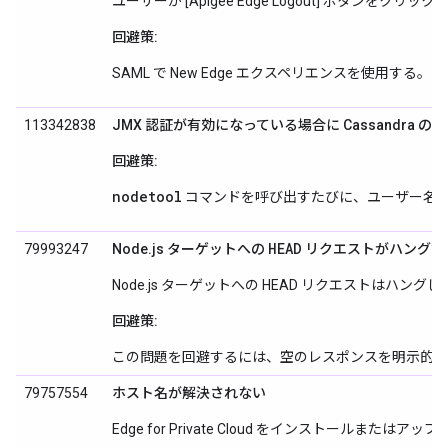
ユーザーが [Apigee Edge Logout] ボタ
回避策:
SAML で New Edge エクスペリエンスを使用する。
113342838
JMX 認証が有効になっている場合に Cassandra
回避策:
nodetool
コマンドを呼び出すたびに、ユーザー名
HEAD
79993247
Node.js ターゲットへの
リクエストがハングす
Node.js ターゲットへの HEAD リクエストはハ
回避策:
この問題を回避するには、空のレスポンスを明示的
79757554
ホスト名が解決されない
Edge for Private Cloud をインストー