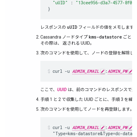
"uUID"
:
"13cee956-d3a7-4577-8f0f
}
uUID
レスポンスの
フィールドの値をメモします。
kms-datastore
Cassandra ノードタイプ
ごとに
その際は、 返される UUID。
次のコマンドを使用して、ノードの登録を解除し
curl -u 
ADMIN_EMAIL
:
ADMIN_PW
 
ここで、
UUID
は、前のコマンドのレスポンスで返され
手順 1 と 2 で収集した UUID ごとに、手順 3 を
次のコマンドを使用してノードを再登録します。
curl -u 
ADMIN_EMAIL
:
ADMIN_PW
 
  "Type=kms-datastore&Type=dc-datast