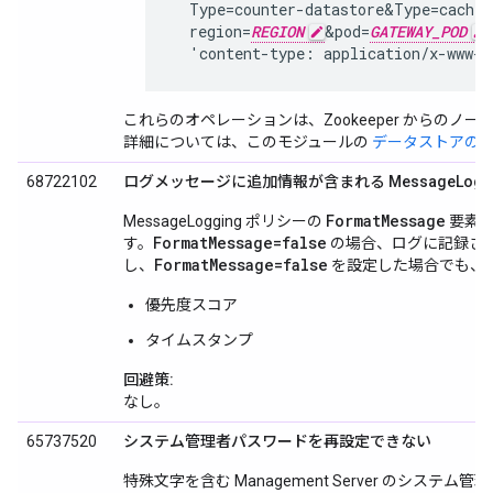
  Type=counter-datastore&Type=cache-
  region=
REGION
&pod=
GATEWAY_POD
  'content-type: application/x-www-
これらのオペレーションは、Zookeeper からの
詳細については、このモジュールの
データストアの
68722102
ログメッセージに追加情報が含まれる MessageLogg
FormatMessage
MessageLogging ポリシーの
要素は
FormatMessage=false
す。
の場合、ログに記録され
FormatMessage=false
し、
を設定した場合でも、
優先度スコア
タイムスタンプ
回避策:
なし。
65737520
システム管理者パスワードを再設定できない
特殊文字を含む Management Server のシス