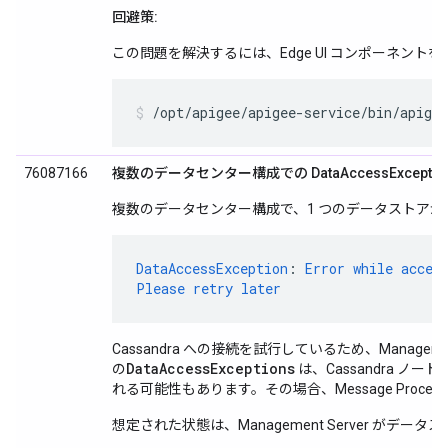
回避策:
この問題を解決するには、Edge UI コンポーネント
/opt/apigee/apigee-service/bin/apigee
76087166
複数のデータセンター構成での DataAccessExceptio
複数のデータセンター構成で、1 つのデータストアが
DataAccessException
:
Error
while
acces
Please
retry
later
Cassandra への接続を試行しているため、Manageme
DataAccessExceptions
の
は、Cassandra 
れる可能性もあります。その場合、Message Process
想定された状態は、Management Server が