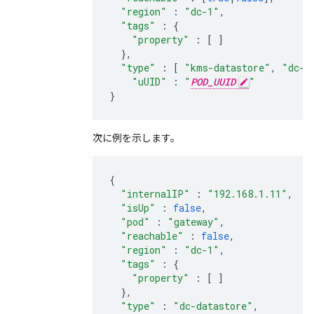
"region"
:
"dc-1"
,
"tags"
:
{
"property"
:
[
]
},
"type"
:
[
"kms-datastore"
,
"dc-d
"uUID"
:
"
POD_UUID
"
}
次に例を示します。
{
"internalIP"
:
"192.168.1.11"
,
"isUp"
:
false
,
"pod"
:
"gateway"
,
"reachable"
:
false
,
"region"
:
"dc-1"
,
"tags"
:
{
"property"
:
[
]
},
"type"
:
"dc-datastore"
,