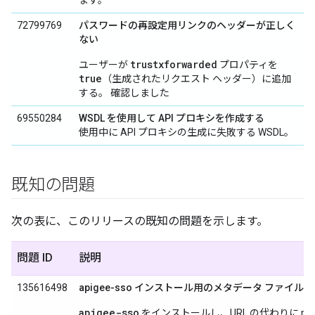
ます。
72799769
パスワードの再設定用リンクのヘッダーが正しく
ない
trustxforwarded
ユーザーが
プロパティを
true
（生成されたリクエスト ヘッダー）に追加
する。 確認しました
69550284
WSDL を使用して API プロキシを作成する
使用中に API プロキシの生成に失敗する WSDL。
既知の問題
次の表に、このリリースの既知の問題を示します。
問題 ID
説明
135616498
apigee-sso インストール用のメタデータ ファイル
apigee-sso
をインストールし、URL の代わりに meta