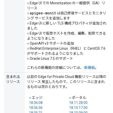
○ Edge UI での Monetization の一般提供（GA）リ
リース
apigee-monit
○
は自己修復サービスとモニタリ
ング サービスを追加します
○ Edge UI に新しい TLS 構成プロパティが追加され
ました
○ Edge UI で仮想ホストを作成、編集、削除できる
ようになりました
○ OpenAPI v3 サポートの追加
○ RedHat Enterprise Linux（RHEL）と CentOS 7.6
がサポートされるようになりました
○ Oracle Linux 7.5 のサポート
これらの新機能の詳細については、
新機能
。
含まれる
以前の Edge for Private Cloud 機能リリース以降の
リリース
リリース 発生したもので、このリリースに含まれ
るものは次のとおりです。
○ エッジ:
○ ポータル:
18.06.08
18.11.28.00
18.06.06
18.10.17.00
18.05.21
18.10.09.00