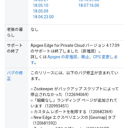
18.05.10
18.07.16.00
18.05.09
18.04.23.00
老後の暮
なし
らし
サポート
Apigee Edge for Private Cloud バージョン 4.17.09
の終了
のサポートは終了しました（非推奨）。
詳しくは
Apigee の非推奨、廃止、CPS 変更しま
す
。
バグの修
このリリースには、以下のバグ修正が含まれてい
正
ます。
○ Zookeeper がバックアップ スクリプトによって
停止されなかった（122694069）
○「組織なし」ランディング ページが追加されて
います（120993451）
○ カスタム レポートを削除する（120682369）
○ New Edge エクスペリエンスの [Geomap] タブ
（120681592）