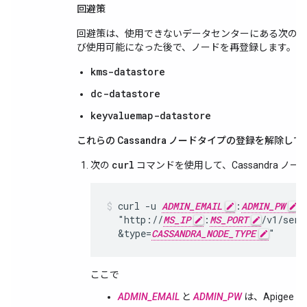
回避策
回避策は、使用できないデータセンターにある次の Cass
び使用可能になった後で、ノードを再登録します。
kms-datastore
dc-datastore
keyvaluemap-datastore
これらの Cassandra ノードタイプの登録を解除し
curl
次の
コマンドを使用して、Cassandra ノード
curl -u 
ADMIN_EMAIL
:
ADMIN_PW
 \
  "http://
MS_IP
:
MS_PORT
/v1/serv
  &type=
CASSANDRA_NODE_TYPE
"
ここで
ADMIN_EMAIL
と
ADMIN_PW
は、Apigee