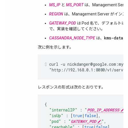
MS_IP
と
MS_PORT
は、Management Se
REGION
は、Management Server
GATEWAY_POD
は Pod 名で、デフォルト
で、実装を確認してください。
kms-datast
CASSANDRA_NODE_TYPE
は、
次に例を示します。
curl -u nickdanger@google.com:myP@
  "http://192.168.0.1:8080/v1/server
レスポンスの形式は次のとおりです。
{
"internalIP"
:
"
POD_IP_ADDRESS
"
"isUp"
:
[
true
|
false
],
"pod"
:
"
GATEWAY_POD
"
,
"reachable"
:
[
true
|
false
],