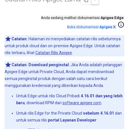
Anda sedang melihat dokumentasi
Apigee Edge
.
info
Buka dokumentasi
Apigee X
.
Catatan:
Halaman ini menyediakan catatan rilis sebelumnya
untuk produk cloud dan on-premise Apigee Edge. Untuk catatan
rilis terbaru, lihat
Catatan Rilis Apigee
.
Catatan:
Download penginstal
: Jika Anda adalah pelanggan
Apigee Edge untuk Private Cloud, Anda dapat mendownload
semua penginstal produk dengan salah satu cara berikut
menggunakan kredensial yang diberikan kepada Anda.
Untuk Edge untuk rilis Cloud Pribadi
4.16.01 dan yang lebih
baru
, download RPM dari
software.apigee.com
.
Untuk rilis Edge for the Private Cloud
sebelum 4.16.01
dan
untuk semua rilis
portal Layanan Developer
: