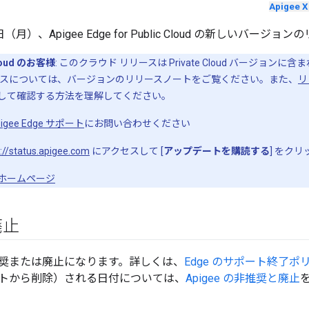
Apigee X
 6 日（月）、Apigee Edge for Public Cloud の新しいバ
Cloud のお客様
: このクラウド リリースは Private Cloud バージョ
ースについては、バージョンのリリースノートをご覧ください。また、
リ
して確認する方法を理解してください。
pigee Edge サポート
にお問い合わせください
://status.apigee.com
にアクセスして [
アップデートを購読する
] をク
ホームページ
廃止
奨または廃止になります。詳しくは、
Edge のサポート終了ポ
トから削除）される日付については、
Apigee の非推奨と廃止