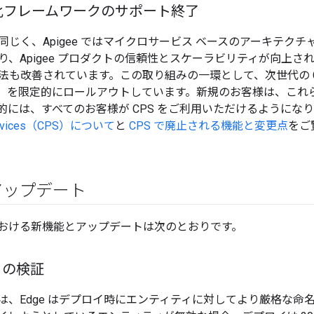
化フレームワークのサポート終了
同じく、Apigee ではマイクロサービス ベースのアーキテク
り、Apigee プロダクトの信頼性とスケーラビリティが向上
も改善されています。この取り組みの一環として、次世代の Core P
（CPS）を限定的にロールアウトしています。新規のお客様は、これら
的には、すべてのお客様が CPS をご利用いただけるようにな
 Services（CPS）について
と
CPS で廃止される機能と変更点
をご
アップデート
おける新機能とアップデートは次のとおりです。
ィの検証
は、Edge はデプロイ時にエンティティに対してより厳格な命