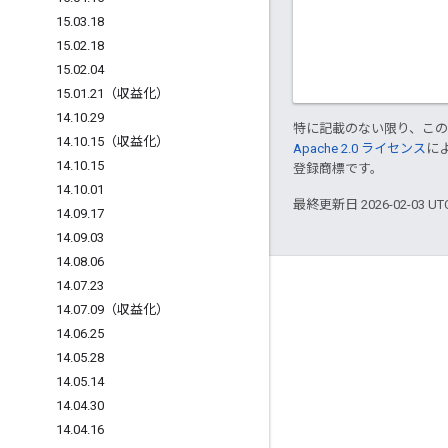
15
.
03
.
18
15
.
02
.
18
15
.
02
.
04
15
.
01
.
21（収益化）
14
.
10
.
29
特に記載のない限り、こ
14
.
10
.
15（収益化）
Apache 2.0 ライセンス
に
14
.
10
.
15
登録商標です。
14
.
10
.
01
最終更新日 2026-02-03 U
14
.
09
.
17
14
.
09
.
03
14
.
08
.
06
14
.
07
.
23
Apigee について
14
.
07
.
09（収益化）
We're part of Google
14
.
06
.
25
イベント
14
.
05
.
28
14
.
05
.
14
パートナー
14
.
04
.
30
電子書籍とウェブキャスト
14
.
04
.
16