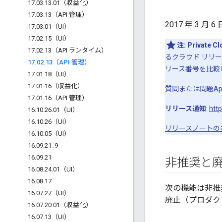
17
.
03
.
13
.
01（収益化）
17
.
03
.
13（API 管理）
2017 年 3 月
17
.
03
.
01（UI）
17
.
02
.
15（UI）
注:
Private 
17
.
02
.
13（API ランタイム）
るクラウド リリ
17
.
02
.
13（API 管理）
リース番号を比較
17
.
01
.
18（UI）
17
.
01
.
16（収益化）
質問または問題
A
17
.
01
.
16（API 管理）
リリース通知
:
http
16
.
10
.
26
.
01（UI）
16
.
10
.
26（UI）
リリースノートの
16
.
10
.
05（UI）
16
.
09
.
21
_
9
16
.
09
.
21
非推奨と
16
.
08
.
24
.
01（UI）
16
.
08
.
17
次の機能は非推
16
.
07
.
27（UI）
廃止（プロダク
16
.
07
.
20
.
01（収益化）
16
.
07
.
13（UI）