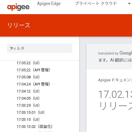
Apigee Edge
プライベート クラウド
17.08.02（UI）
17.07.31（収益化）
17.07.31（API 管理 / ランタイム）
リリース
17.07.17（API 管理 / ランタイム）
17
.
07
.
10（UI）
17
.
06
.
20（UI）
17
.
06
.
14（UI）
17
.
05
.
22
.
01（収益化）
ます。AI 翻訳
17
.
05
.
22（UI）
17
.
05
.
22（API 管理）
17
.
05
.
08（UI）
Apigee ドキュメン
17
.
04
.
24（API 管理）
17
.
02
.
1
17
.
04
.
12（UI）
17
.
04
.
05（UI）
リリース
17
.
03
.
29（UI）
17
.
03
.
15
.
01（UI）
17
.
03
.
15（UI）
17
.
03
.
13
.
02（収益化）