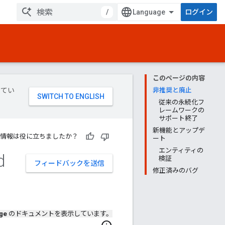
/
ログイン
このページの内容
してい
非推奨と廃止
従来の永続化フ
レームワークの
サポート終了
新機能とアップデ
情報は役に立ちましたか？
ート
エンティティの
d
検証
フィードバックを送信
修正済みのバグ
ge
のドキュメントを表示しています。