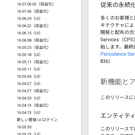
従来の永続
16
.
07
.
06
.
02（収益化）
16
.
07
.
06（収益化）
多くのお客様と
16
.
06
.
29（UI）
キテクチャによ
16
.
06
.
22（収益化）
開発と配布の方法
16
.
06
.
15（UI）
Services
16
.
06
.
08（収益化）
始します。最終
16
.
05
.
25（収益化）
Persistence
16
.
05
.
18（UI）
836）
16
.
05
.
11（収益化）
16
.
05
.
11（UI）
16
.
05
.
04（UI）
新機能と
16
.
04
.
27（UI）
16
.
04
.
27（収益化）
このリリースに
16
.
04
.
20（UI）
16
.
04
.
13（収益化）
16
.
04
.
13（UI）
エンティテ
新しい管理 UI ログイン
16
.
03
.
30
このリリースで
16
.
03
.
23（UI）