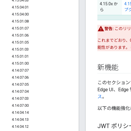
4
.
15
.
04
.
03
4.15.0x か
4.
4
.
15
.
04
.
01
ら
プ
4
.
15
.
04
.
00
4
.
15
.
01
.
08
4
.
15
.
01
.
07
警告:
このリリ
4
.
15
.
01
.
06
これまでどおり、G
4
.
15
.
01
.
05
能性があります。
4
.
15
.
01
.
03
4
.
15
.
01
.
01
4
.
15
.
01
.
00
新機能
4
.
14
.
07
.
07
4
.
14
.
07
.
06
このセクション
4
.
14
.
07
.
05
Edge UI、
4
.
14
.
07
.
04
ス
。
4
.
14
.
07
.
03
4
.
14
.
07
.
00
以下の機能強化
4
.
14
.
04
.
14
4
.
14
.
04
.
13
JWT ポリシ
4
.
14
.
04
.
12