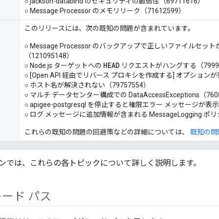
○ jackson-databind のセキュリティの脆弱性（69711616）
○ Message Processor のメモリリーク（71612599）
このリリースには、次の既知の問題が含まれています。
○ Message Processor のバックアップで正しいファイル
（121095148）
HEAD
○ Node.js ターゲットへの
リクエストがハングする（79993
○ [Open API 経由でリバース プロキシを作成する] オプションが
○ ホスト名が解決されない（79757554）
○ マルチ データセンター構成での DataAccessExceptions（760
○ apigee-postgresql を停止すると権限エラー メッセージが表
○ ログ メッセージに追加情報が含まれる MessageLogging ポリ
これらの既知の問題の回避策などの詳細については、
既知の問
ンでは、これらの各トピックについて詳しく説明します。
ード パス