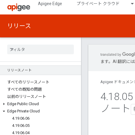
Apigee Edge
プライベート クラウド
リリース
ます。AI 翻訳
リリースノート
Apigee ドキュメン
すべてのリリースノート
すべての既知の問題
4
.
18
.
05
以前のリリースノート
Edge Public Cloud
ノート
Edge Private Cloud
4
.
19
.
06
.
06
4
.
19
.
06
.
05
4
.
19
.
06
.
04