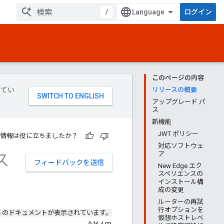
/
ログイン
このページの内容
してい
リリースの概要
アップグレード パ
ス
新機能
JWT ポリシー
情報は役に立ちましたか？
対応ソフトウェ
ース
ア
フィードバックを送信
New Edge エク
スペリエンスの
インストール構
成の変更
ルーターの再試
行オプションを
e
のドキュメントが表示されています。
仮想ホストレベ