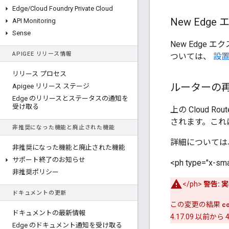
Edge
/
Cloud Foundry Private Cloud
New Ed
API Monitoring
Sense
New Edge 
APIGEE リリース情報
ついては、
設置
リリース プロセス
ルーターの
Apigee リリース ステージ
Edge のリリースとステータスの通知を
受け取る
上の Cloud 
されます。これに
非推奨になった機能と廃止された機能
詳細については
非推奨になった機能と廃止された機能
サポート終了のお知らせ
<ph type="x-sma
非推奨ポリシー
</ph>
警告:
実
ドキュメントの更新
この変更の結果
c
ドキュメントの最新情報
4.17.09 以前か
Edge のドキュメント通知を受け取る