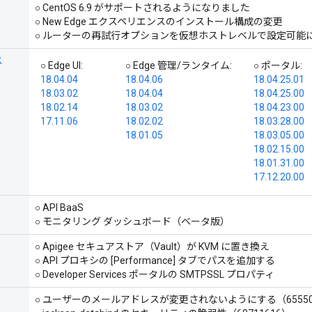
○ CentOS 6.9 がサポートされるようになりました
○ New Edge エクスペリエンスのインストール構成の変更
○ ルーターの再試行オプションを仮想ホストレベルで設定可能
ス
○ Edge UI:
○ Edge 管理/ランタイム:
○ ポータル:
18.04.04
18.04.06
18.04.25.01
18.03.02
18.04.04
18.04.25.00
18.02.14
18.03.02
18.04.23.00
17.11.06
18.02.02
18.03.28.00
18.01.05
18.03.05.00
18.02.15.00
18.01.31.00
17.12.20.00
○ API BaaS
○ モニタリング ダッシュボード（ベータ版）
○ Apigee セキュアストア（Vault）が KVM に置き換え
○ API プロキシの [Performance] タブでパスを追加する
○ Developer Services ポータルの SMTPSSL プロパティ
○ ユーザーのメールアドレスが変更されないようにする（65550