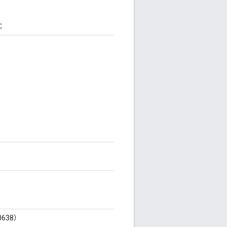
に
638）