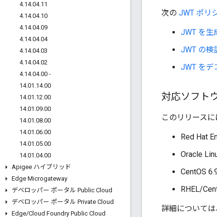
4
.
14
.
04
.
11
次の
JWT ポリ
4
.
14
.
04
.
10
4
.
14
.
04
.
09
JWT を
4
.
14
.
04
.
04
JWT の検
4
.
14
.
04
.
03
4
.
14
.
04
.
02
JWT を
4
.
14
.
04
.
00 -
14
.
01
.
14
.
00
対応ソフト
14
.
01
.
12
.
00
14
.
01
.
09
.
00
このリリースに
14
.
01
.
08
.
00
14
.
01
.
06
.
00
Red Hat 
14
.
01
.
05
.
00
Oracle 
14
.
01
.
04
.
00
Apigee ハイブリッド
CentOS
Edge Microgateway
RHEL/Ce
デベロッパー ポータル Public Cloud
デベロッパー ポータル Private Cloud
詳細については
Edge
/
Cloud Foundry Public Cloud