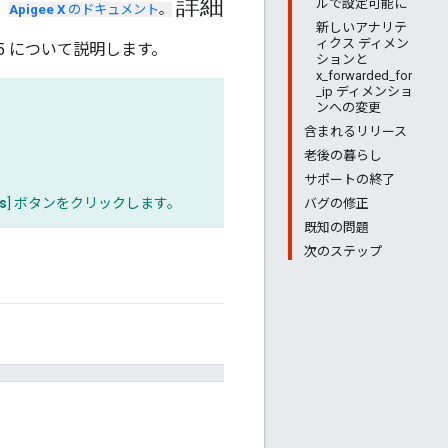
詳細
ルで設定可能に
Apigee X
のドキュメント
。
新しいアナリテ
ィクス ディメン
8.05 について説明します。
ションと
x_forwarded_for
_ip ディメンショ
ンへの変更
含まれるリリース
老後の暮らし
サポートの終了
s
] ボタンをクリックします。
バグの修正
既知の問題
次のステップ