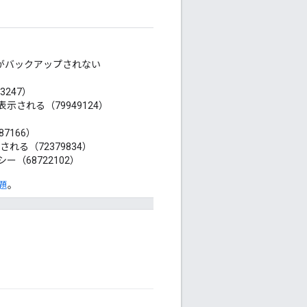
セットがバックアップされない
247）
表示される（79949124）
87166）
示される（72379834）
シー（68722102）
題
。