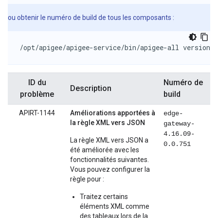
ou obtenir le numéro de build de tous les composants :
/opt/apigee/apigee-service/bin/apigee-all version
ID du
Numéro de
Description
problème
build
APIRT-1144
Améliorations apportées à
edge-
la règle XML vers JSON
gateway-
4.16.09-
La règle XML vers JSON a
0.0.751
été améliorée avec les
fonctionnalités suivantes.
Vous pouvez configurer la
règle pour :
Traitez certains
éléments XML comme
des tableaux lors de la