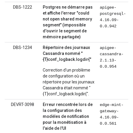
DBS-1222
Postgres ne démarre pas
apigee-
et affiche l'erreur "could
postgresql-
not open shared memory
4.16.09-
segment" (impossible
0.0.942
d'ouvrir le segment de
mémoire partagée)
DBS-1234
Répertoire des journaux
apigee-
Cassandra nommé "
cassandra-
{T}conf_logback.logdir{"
2.1.13-
0.0.954
Correction d'un problème
de configuration où un
répertoire pour les journaux
Cassandra était nommé "
{T}conf_logback.logdir{".
DEVRT-3098
Erreur rencontrée lors de
edge-mint-
la configuration des
gateway-
modèles de notification
4.16.09-
pour la monétisation à
0.0.561
l'aide de l'UI