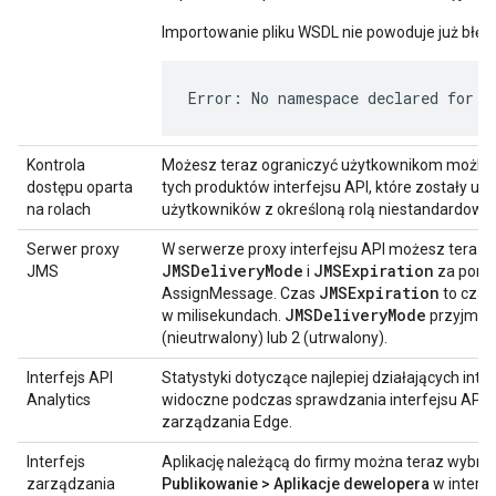
Importowanie pliku WSDL nie powoduje już błęd
Error: No namespace declared for '
Kontrola
Możesz teraz ograniczyć użytkownikom możliwo
dostępu oparta
tych produktów interfejsu API, które zostały u
na rolach
użytkowników z określoną rolą niestandardową.
Serwer proxy
W serwerze proxy interfejsu API możesz teraz 
JMSDeliveryMode
JMSExpiration
JMS
i
za pomo
JMSExpiration
AssignMessage. Czas
to czas
JMSDeliveryMode
w milisekundach.
przyjmuje
(nieutrwalony) lub 2 (utrwalony).
Interfejs API
Statystyki dotyczące najlepiej działających inte
Analytics
widoczne podczas sprawdzania interfejsu API w 
zarządzania Edge.
Interfejs
Aplikację należącą do firmy można teraz wybrać
zarządzania
Publikowanie > Aplikacje dewelopera
w interfe