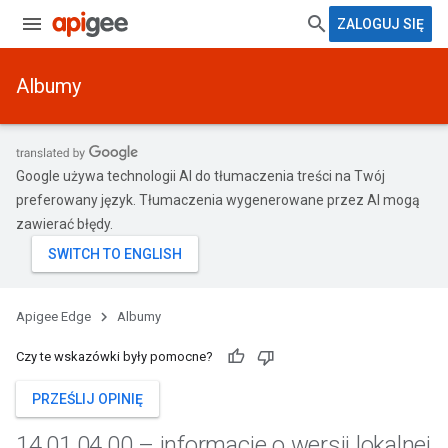
ZALOGUJ SIĘ
Albumy
Google używa technologii AI do tłumaczenia treści na Twój
preferowany język. Tłumaczenia wygenerowane przez AI mogą
zawierać błędy.
Apigee Edge
Albumy
Czy te wskazówki były pomocne?
PRZEŚLIJ OPINIĘ
14
.
01
.
04
.
00 – informacje o wersji lokalnej