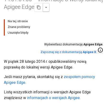
Apigee Edge
Na tej stronie
Znane problemy
Usunięte błędy
Wyświetlasz dokumentację
Apigee Edge
.
info
Zapoznaj się z dokumentacją
Apigee X
.
W piątek 28 lutego 2014 r. opublikowaliśmy nową
poprawkę do lokalnej wersji Apigee Edge.
Jeśli masz pytania, skontaktuj się z
zespołem pomocy
Apigee Edge
.
Listę wszystkich informacji o wersjach Apigee Edge
znajdziesz w
informacjach o wersjach Apigee
.