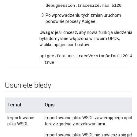
debugsession.tracesize.max=5120
Po wprowadzeniu tych zmian uruchom
ponownie procesy Apigee.
Uwaga:
jeśli chcesz, aby nowa funkcja śledzenia
była domyślnie włączona w Twoim OPDK,
w pliku apigee.conf ustaw:
apigee.feature.traceVersionDefault2014
= true
Usunięte błędy
Temat
Opis
Importowanie
Importowanie pliku WSDL zawierającego opakow
pliku WSDL
teraz zgodnie z oczekiwaniami.
Importowanie pliku WSDL nie zawiesza się już 