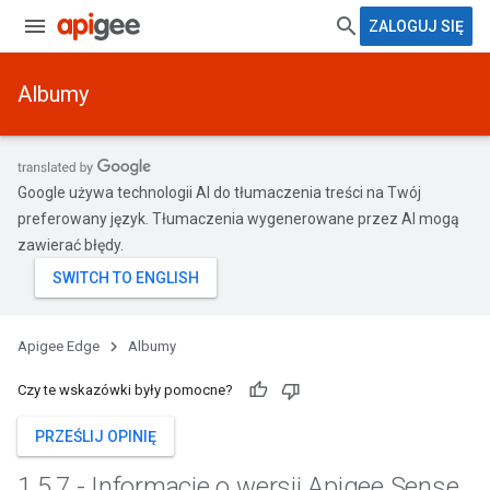
ZALOGUJ SIĘ
Albumy
Google używa technologii AI do tłumaczenia treści na Twój
preferowany język. Tłumaczenia wygenerowane przez AI mogą
zawierać błędy.
Apigee Edge
Albumy
Czy te wskazówki były pomocne?
PRZEŚLIJ OPINIĘ
1
.
5
.
7 - Informacje o wersji Apigee Sense