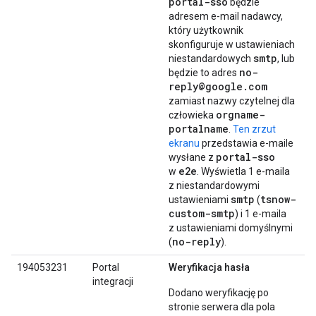
portal-sso
będzie
adresem e-mail nadawcy,
który użytkownik
skonfiguruje w ustawieniach
smtp
niestandardowych
, lub
no-
będzie to adres
reply@google.com
zamiast nazwy czytelnej dla
orgname-
człowieka
portalname
.
Ten zrzut
ekranu
przedstawia e-maile
portal-sso
wysłane z
e2e
w
. Wyświetla 1 e-maila
z niestandardowymi
smtp
tsnow-
ustawieniami
(
custom-smtp
) i 1 e-maila
z ustawieniami domyślnymi
no-reply
(
).
194053231
Portal
Weryfikacja hasła
integracji
Dodano weryfikację po
stronie serwera dla pola