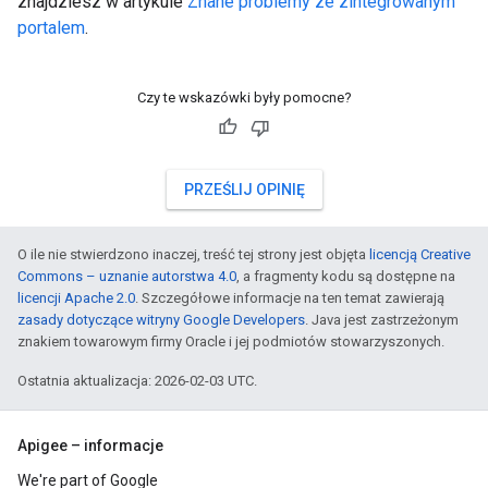
znajdziesz w artykule
Znane problemy ze zintegrowanym
portalem
.
Czy te wskazówki były pomocne?
PRZEŚLIJ OPINIĘ
O ile nie stwierdzono inaczej, treść tej strony jest objęta
licencją Creative
Commons – uznanie autorstwa 4.0
, a fragmenty kodu są dostępne na
licencji Apache 2.0
. Szczegółowe informacje na ten temat zawierają
zasady dotyczące witryny Google Developers
. Java jest zastrzeżonym
znakiem towarowym firmy Oracle i jej podmiotów stowarzyszonych.
Ostatnia aktualizacja: 2026-02-03 UTC.
Apigee – informacje
We're part of Google