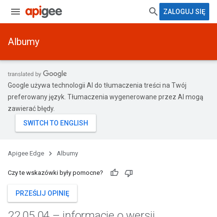
ZALOGUJ SIĘ
Albumy
Google używa technologii AI do tłumaczenia treści na Twój
preferowany język. Tłumaczenia wygenerowane przez AI mogą
zawierać błędy.
Apigee Edge
Albumy
Czy te wskazówki były pomocne?
PRZEŚLIJ OPINIĘ
22
.
05
.
04 – informacje o wersji