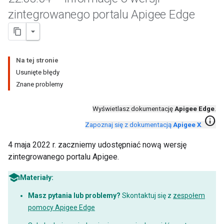
zintegrowanego portalu Apigee Edge
Na tej stronie
Usunięte błędy
Znane problemy
Wyświetlasz dokumentację
Apigee Edge
.
info
Zapoznaj się z dokumentacją
Apigee X
.
4 maja 2022 r. zaczniemy udostępniać nową wersję
zintegrowanego portalu Apigee.
Materiały:
Masz pytania lub problemy?
Skontaktuj się z
zespołem
pomocy Apigee Edge