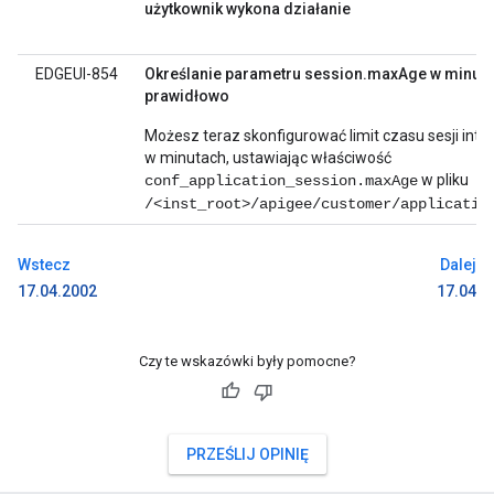
użytkownik wykona działanie
EDGEUI-854
Określanie parametru session.maxAge w minutac
prawidłowo
Możesz teraz skonfigurować limit czasu sesji inte
w minutach, ustawiając właściwość
w pliku
conf_application_session.maxAge
/<inst_root>/apigee/customer/applicatio
Wstecz
Dalej
17.04.2002
17.04
Czy te wskazówki były pomocne?
PRZEŚLIJ OPINIĘ