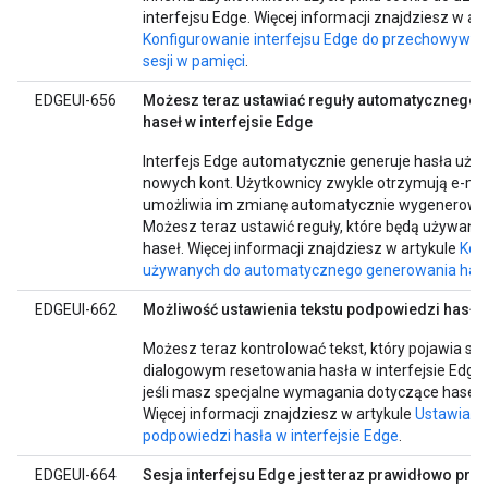
interfejsu Edge. Więcej informacji znajdziesz w ar
Konfigurowanie interfejsu Edge do przechowywani
sesji w pamięci
.
EDGEUI-656
Możesz teraz ustawiać reguły automatycznego
haseł w interfejsie Edge
Interfejs Edge automatycznie generuje hasła uży
nowych kont. Użytkownicy zwykle otrzymują e-mail
umożliwia im zmianę automatycznie wygenerowa
Możesz teraz ustawić reguły, które będą używane
haseł. Więcej informacji znajdziesz w artykule
Kon
używanych do automatycznego generowania haseł
EDGEUI-662
Możliwość ustawienia tekstu podpowiedzi hasła 
Możesz teraz kontrolować tekst, który pojawia się
dialogowym resetowania hasła w interfejsie Edge.
jeśli masz specjalne wymagania dotyczące haseł
Więcej informacji znajdziesz w artykule
Ustawianie
podpowiedzi hasła w interfejsie Edge
.
EDGEUI-664
Sesja interfejsu Edge jest teraz prawidłowo prz