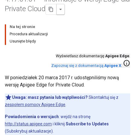
Private Cloud
Na tej stronie
Procedura aktualizacji
Usunięte błędy
Wyświetlasz dokumentację
Apigee Edge
.
info
Zapoznaj się z dokumentacją
Apigee X
.
W poniedziałek 20 marca 2017 r. udostępniliśmy nową
wersję Apigee Edge for Private Cloud.
Uwaga:
masz pytania lub wątpliwości?
Skontaktuj się z
zespołem pomocy Apigee Edge
.
Powiadomienia o wersjach
: wejdź na stronę
http://status.apigee.com
i kliknij
Subscribe to Updates
(Subskrybuj aktualizacje).