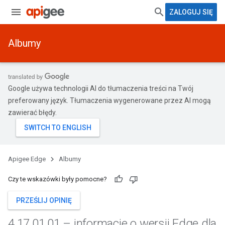
ZALOGUJ SIĘ
Albumy
Google używa technologii AI do tłumaczenia treści na Twój
preferowany język. Tłumaczenia wygenerowane przez AI mogą
zawierać błędy.
Apigee Edge
Albumy
Czy te wskazówki były pomocne?
PRZEŚLIJ OPINIĘ
4
.
17
.
01
.
01 – informacje o wersji Edge dla