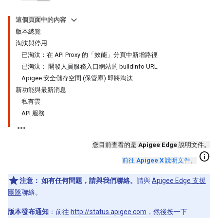
這個頁面中的內容
版本總覽
淘汰與停用
已淘汰：在 API Proxy 的「效能」分頁中新增路徑
已淘汰： 開發人員服務入口網站的 buildInfo URL
Apigee 安全儲存空間 (保管庫) 即將淘汰
新功能與最新消息
私有雲
API 服務
您目前查看的是
Apigee Edge
說明文件。
info
前往
Apigee X
說明文件
。
注意：
如有任何問題，請與我們聯絡。
請與
Apigee Edge 支援
團隊
聯絡。
版本發布通知
：前往
http://status.apigee.com
，然後按一下