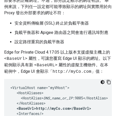
部要求的正確網址。不過，部分設定顯示的網址有誤。 舉
例來說，下列任一設定都可能導致顯示的網址與實際用於向
Proxy 發出外部要求的網址不符：
安全資料傳輸層 (SSL) 終止於負載平衡器
負載平衡器和 Apigee 路由器之間會進行通訊埠對應
設定路徑重寫的負載平衡器
Edge for Private Cloud 4.17.05 以上版本支援虛擬主機上的
屬性，可讓您覆寫 Edge UI 顯示的網址。以下
<BaseUrl>
範例顯示具有新
屬性的虛擬主機物件。在本
<BaseURL>
範例中，Edge UI 會顯示「
」值：
http://myCo.com
<VirtualHost name="myVHost">

   <HostAliases>

     <HostAlias>
DNS_name_or_IP
:9005</HostAlias>

   <Interfaces/>
