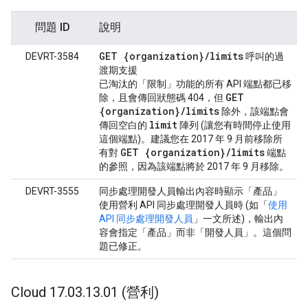
問題 ID
說明
GET {organization}/limits
DEVRT-3584
呼叫的過
渡期支援
已淘汰的「限制」功能的所有 API 端點都已移
GET
除，且會傳回狀態碼 404，但
{organization}
/
limits
除外，該端點會
limit
傳回空白的
陣列 (讓您有時間停止使用
這個端點)。建議您在 2017 年 9 月前移除所
GET {organization}
/
limits
有對
端點
的參照，因為該端點將於 2017 年 9 月移除。
DEVRT-3555
同步處理開發人員輸出內容時顯示「產品」
使用營利 API 同步處理開發人員時 (如「
使用
API 同步處理開發人員
」一文所述)，輸出內
容會指定「產品」而非「開發人員」。這個問
題已修正。
Cloud 17
.
03
.
13
.
01 (營利)