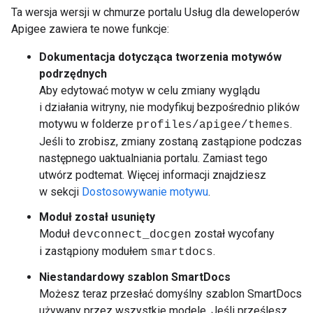
Ta wersja wersji w chmurze portalu Usług dla deweloperów
Apigee zawiera te nowe funkcje:
Dokumentacja dotycząca tworzenia motywów
podrzędnych
Aby edytować motyw w celu zmiany wyglądu
i działania witryny, nie modyfikuj bezpośrednio plików
motywu w folderze
.
profiles/apigee/themes
Jeśli to zrobisz, zmiany zostaną zastąpione podczas
następnego uaktualniania portalu. Zamiast tego
utwórz podtemat. Więcej informacji znajdziesz
w sekcji
Dostosowywanie motywu
.
Moduł został usunięty
Moduł
został wycofany
devconnect_docgen
i zastąpiony modułem
.
smartdocs
Niestandardowy szablon SmartDocs
Możesz teraz przesłać domyślny szablon SmartDocs
używany przez wszystkie modele. Jeśli prześlesz