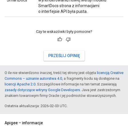
SmartDocs
wyrenderowaniu nowej wersji modelu
SmartDocs strona z informacjami
o interfejsie API była pusta.
Czy te wskazówki były pomocne?
PRZEŚLIJ OPINIĘ
O ile nie stwierdzono inaczej, treść tej strony jest objęta
licencją Creative
Commons – uznanie autorstwa 4.0
, a fragmenty kodu są dostępne na
licencji Apache 2.0
. Szczegółowe informacje na ten temat zawierają
zasady dotyczące witryny Google Developers
. Java jest zastrzeżonym
znakiem towarowym firmy Oracle i jej podmiotów stowarzyszonych.
Ostatnia aktualizacja: 2026-02-03 UTC.
Apigee – informacje