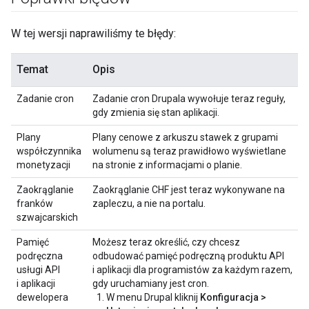
W tej wersji naprawiliśmy te błędy:
Temat
Opis
Zadanie cron
Zadanie cron Drupala wywołuje teraz reguły,
gdy zmienia się stan aplikacji.
Plany
Plany cenowe z arkuszu stawek z grupami
współczynnika
wolumenu są teraz prawidłowo wyświetlane
monetyzacji
na stronie z informacjami o planie.
Zaokrąglanie
Zaokrąglanie CHF jest teraz wykonywane na
franków
zapleczu, a nie na portalu.
szwajcarskich
Pamięć
Możesz teraz określić, czy chcesz
podręczna
odbudować pamięć podręczną produktu API
usługi API
i aplikacji dla programistów za każdym razem,
i aplikacji
gdy uruchamiany jest cron.
dewelopera
W menu Drupal kliknij
Konfiguracja >