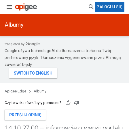
ZALOGUJ SIĘ
Albumy
Google używa technologii AI do tłumaczenia treści na Twój
preferowany język. Tłumaczenia wygenerowane przez AI mogą
zawierać błędy.
Apigee Edge
Albumy
Czy te wskazówki były pomocne?
PRZEŚLIJ OPINIĘ
14
.
10
.
27
.
00 – informacje o wersji portalu