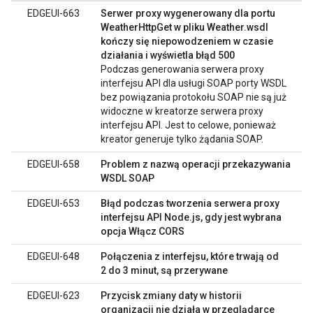
EDGEUI-663
Serwer proxy wygenerowany dla portu
WeatherHttpGet w pliku Weather.wsdl
kończy się niepowodzeniem w czasie
działania i wyświetla błąd 500
Podczas generowania serwera proxy
interfejsu API dla usługi SOAP porty WSDL
bez powiązania protokołu SOAP nie są już
widoczne w kreatorze serwera proxy
interfejsu API. Jest to celowe, ponieważ
kreator generuje tylko żądania SOAP.
EDGEUI-658
Problem z nazwą operacji przekazywania
WSDL SOAP
EDGEUI-653
Błąd podczas tworzenia serwera proxy
interfejsu API Node.js, gdy jest wybrana
opcja Włącz CORS
EDGEUI-648
Połączenia z interfejsu, które trwają od
2 do 3 minut, są przerywane
EDGEUI-623
Przycisk zmiany daty w historii
organizacji nie działa w przeglądarce