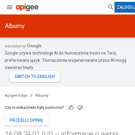
ZALOGUJ
Albumy
Google używa technologii AI do tłumaczenia treści na Twój
preferowany język. Tłumaczenia wygenerowane przez AI mogą
zawierać błędy.
Apigee Edge
Albumy
Czy te wskazówki były pomocne?
PRZEŚLIJ OPINIĘ
16
.
08
.
24
.
01 (UI) – informacje o wersji