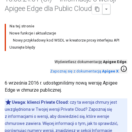
Apigee Edge dla Public Cloud
Na tej stronie
Nowe funkcje i aktualizacje
Nowy przykładowy kod WSDL w kreatorze proxy interfejsu API
Usunięte błędy
Wyświetlasz dokumentację
Apigee Edge
.
info
Zapoznaj się z dokumentacją
Apigee X
.
6 września 2016 r. udostępniliśmy nową wersję Apigee
Edge w chmurze publicznej.
Uwaga:
klienci Private Cloud:
czy ta wersja chmury jest
uwzględniona w Twojej wersji Private Cloud? Zapoznaj się
z informacjami o wersji, aby dowiedzieć się, które wersje
chmurowe zawiera. Więcej informacji o tym, jak to sprawdzić,
porównując numery wersji, znajdziesz w sekcji
Informacje