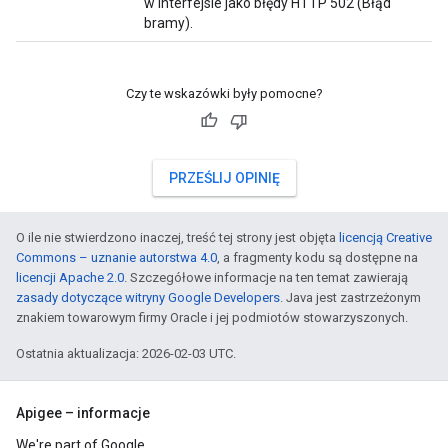
w interfejsie jako błędy HTTP 502 (Błąd
bramy).
Czy te wskazówki były pomocne?
PRZEŚLIJ OPINIĘ
O ile nie stwierdzono inaczej, treść tej strony jest objęta
licencją Creative
Commons – uznanie autorstwa 4.0
, a fragmenty kodu są dostępne na
licencji Apache 2.0
. Szczegółowe informacje na ten temat zawierają
zasady dotyczące witryny Google Developers
. Java jest zastrzeżonym
znakiem towarowym firmy Oracle i jej podmiotów stowarzyszonych.
Ostatnia aktualizacja: 2026-02-03 UTC.
Apigee – informacje
We're part of Google