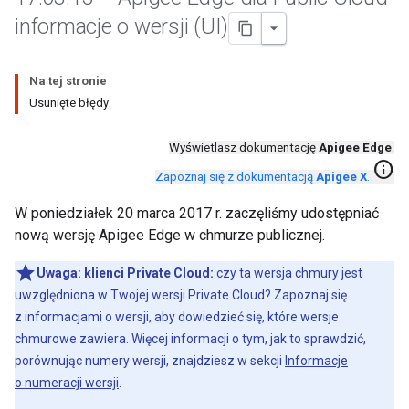
informacje o wersji (UI)
Na tej stronie
Usunięte błędy
Wyświetlasz dokumentację
Apigee Edge
.
info
Zapoznaj się z dokumentacją
Apigee X
.
W poniedziałek 20 marca 2017 r. zaczęliśmy udostępniać
nową wersję Apigee Edge w chmurze publicznej.
Uwaga:
klienci Private Cloud:
czy ta wersja chmury jest
uwzględniona w Twojej wersji Private Cloud? Zapoznaj się
z informacjami o wersji, aby dowiedzieć się, które wersje
chmurowe zawiera. Więcej informacji o tym, jak to sprawdzić,
porównując numery wersji, znajdziesz w sekcji
Informacje
o numeracji wersji
.