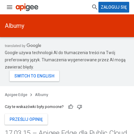
ZALOGUJ SIĘ
Albumy
Google używa technologii AI do tłumaczenia treści na Twój
preferowany język. Tłumaczenia wygenerowane przez AI mogą
zawierać błędy.
Apigee Edge
Albumy
Czy te wskazówki były pomocne?
PRZEŚLIJ OPINIĘ
17
.
03
.
15 – Apigee Edge dla Public Cloud