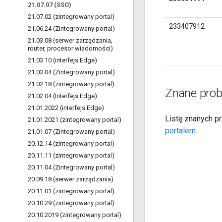
21
.
07
.
07 (SSO)
21
.
07
.
02 (zintegrowany portal)
233407912
21
.
06
.
24 (Zintegrowany portal)
21
.
03
.
08 (serwer zarządzania
,
router
,
procesor wiadomości)
21
.
03
.
10 (interfejs Edge)
21
.
03
.
04 (Zintegrowany portal)
21
.
02
.
18 (zintegrowany portal)
Znane pro
21
.
02
.
04 (Interfejs Edge)
21
.
01
.
2022 (interfejs Edge)
Listę znanych p
21
.
01
.
2021 (zintegrowany portal)
portalem
.
21
.
01
.
07 (Zintegrowany portal)
20
.
12
.
14 (zintegrowany portal)
20
.
11
.
11 (zintegrowany portal)
20
.
11
.
04 (Zintegrowany portal)
20
.
09
.
18 (serwer zarządzania)
20
.
11
.
01 (zintegrowany portal)
20
.
10
.
29 (zintegrowany portal)
20
.
10
.
2019 (zintegrowany portal)