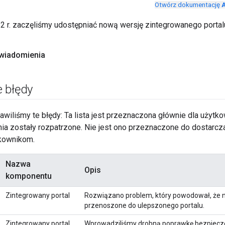
Otwórz dokumentację
A
2 r. zaczęliśmy udostępniać nową wersję zintegrowanego portal
wiadomienia
 błędy
rawiliśmy te błędy: Ta lista jest przeznaczona głównie dla użytk
nia zostały rozpatrzone. Nie jest ono przeznaczone do dostarcz
kownikom.
Nazwa
Opis
komponentu
Zintegrowany portal
Rozwiązano problem, który powodował, że n
przenoszone do ulepszonego portalu.
Zintegrowany portal
Wprowadziliśmy drobną poprawkę bezpiecz