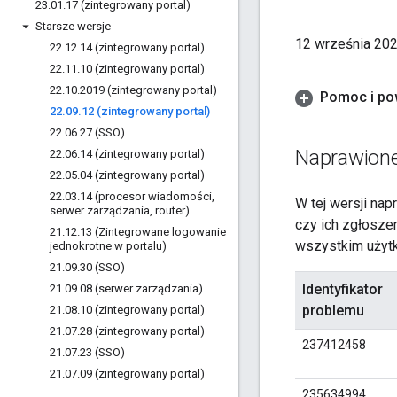
23
.
01
.
17 (zintegrowany portal)
Starsze wersje
12 września 202
22
.
12
.
14 (zintegrowany portal)
22
.
11
.
10 (zintegrowany portal)
22
.
10
.
2019 (zintegrowany portal)
Pomoc i po
22
.
09
.
12 (zintegrowany portal)
22
.
06
.
27 (SSO)
Naprawione
22
.
06
.
14 (zintegrowany portal)
22
.
05
.
04 (zintegrowany portal)
22
.
03
.
14 (procesor wiadomości
,
W tej wersji nap
serwer zarządzania
,
router)
czy ich zgłosze
21
.
12
.
13 (Zintegrowane logowanie
wszystkim użyt
jednokrotne w portalu)
21
.
09
.
30 (SSO)
Identyfikator
21
.
09
.
08 (serwer zarządzania)
problemu
21
.
08
.
10 (zintegrowany portal)
21
.
07
.
28 (zintegrowany portal)
237412458
21
.
07
.
23 (SSO)
21
.
07
.
09 (zintegrowany portal)
235634994