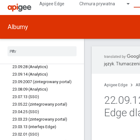
Apigee Edge
Chmura prywatna
Poprawka 22.03.14 (serwer
zarządzania, router)
23.12.07 (Zintegrowany portal)
Poprawka 22.03.14 (procesor
Albumy
wiadomości)
23
.
11
.
10 (zintegrowany portal)
23
.
11
.
08 (zintegrowany portal)
23
.
10
.
26 (zintegrowany portal)
23
.
10
.
05 (zintegrowany portal)
język. Tłumaczen
23
.
09
.
28 (Analytics)
23
.
09
.
14 (Analytics)
23
.
09
.
2007 (zintegrowany portal)
Apigee Edge
A
23
.
08
.
09 (Analytics)
22
.
09
.
1
23
.
07
.
13 (SSO)
23
.
05
.
22 (zintegrowany portal)
Edge dl
23
.
04
.
25 (SSO)
23
.
03
.
23 (zintegrowany portal)
23
.
03
.
13 (interfejs Edge)
23
.
02
.
01 (SSO)