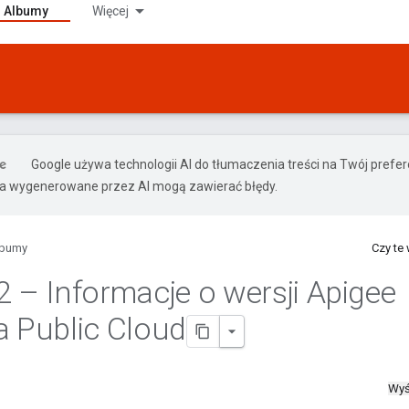
Albumy
Więcej
Google używa technologii AI do tłumaczenia treści na Twój pref
ia wygenerowane przez AI mogą zawierać błędy.
lbumy
Czy te
2 – Informacje o wersji Apigee
a Public Cloud
Wyś