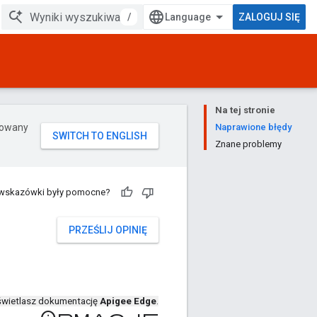
/
ZALOGUJ SIĘ
Na tej stronie
erowany
Naprawione błędy
Znane problemy
 wskazówki były pomocne?
PRZEŚLIJ OPINIĘ
wietlasz dokumentację
Apigee Edge
.