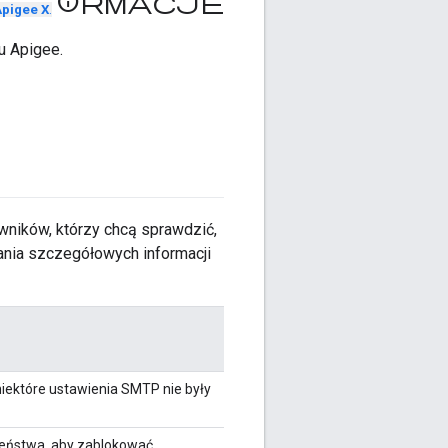
Informacje
pigee X
.
u Apigee.
owników, którzy chcą sprawdzić,
ania szczegółowych informacji
iektóre ustawienia SMTP nie były
eństwa, aby zablokować