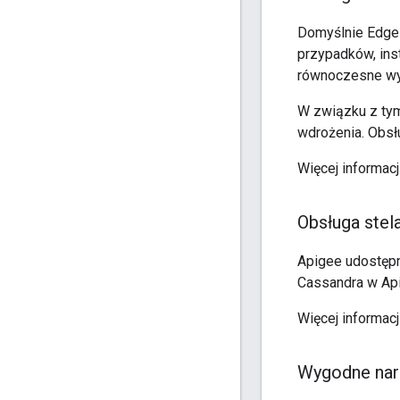
Domyślnie Edge 
przypadków, ins
równoczesne wy
W związku z tym
wdrożenia. Obsł
Więcej informacj
Obsługa stel
Apigee udostępn
Cassandra w Api
Więcej informacj
Wygodne narz