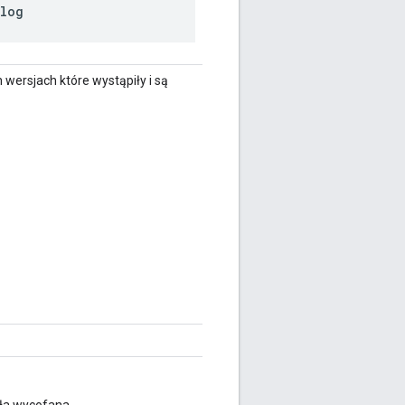
.log
 wersjach które wystąpiły i są