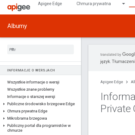
Apigee Edge
Chmura prywatna
Albumy
język. Tłumaczen
INFORMACJE O WERSJACH
Apigee Edge
A
Wszystkie informacje o wersji
Wszystkie znane problemy
Informa
Informacje o starszej wersji
Publiczne środowisko brzegowe Edge
Private
Chmura prywatna Edge
Mikrobrama brzegowa
Publiczny portal dla programistów w
chmurze