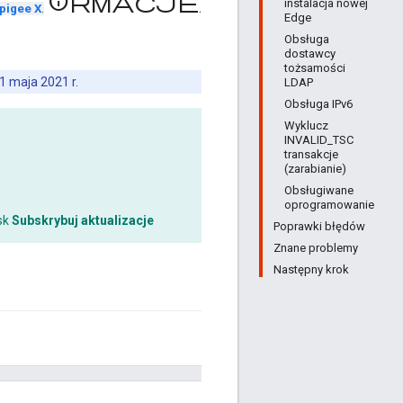
informacje
instalacja nowej
.
pigee X
.
Edge
Obsługa
dostawcy
tożsamości
1 maja 2021 r.
LDAP
Obsługa IPv6
Wyklucz
INVALID_TSC
transakcje
(zarabianie)
Obsługiwane
oprogramowanie
isk
Subskrybuj aktualizacje
Poprawki błędów
Znane problemy
Następny krok