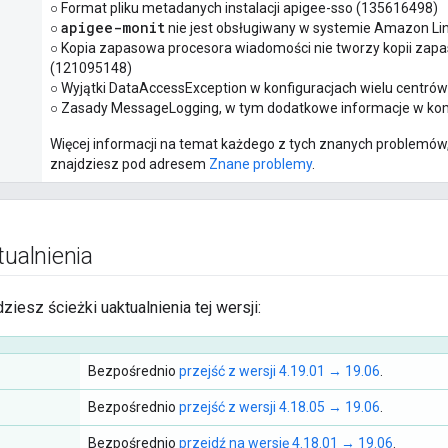
○ Format pliku metadanych instalacji apigee-sso (135616498)
apigee-monit
○
nie jest obsługiwany w systemie Amazon Li
○ Kopia zapasowa procesora wiadomości nie tworzy kopii zap
(121095148)
○ Wyjątki DataAccessException w konfiguracjach wielu centró
○ Zasady MessageLogging, w tym dodatkowe informacje w kom
Więcej informacji na temat każdego z tych znanych problemów,
znajdziesz pod adresem
Znane problemy
.
tualnienia
dziesz ścieżki uaktualnienia tej wersji:
Bezpośrednio
przejść z wersji 4.19.01 → 19.06
.
Bezpośrednio
przejść z wersji 4.18.05 → 19.06
.
Bezpośrednio
przejdź na wersję 4.18.01 → 19.06
.