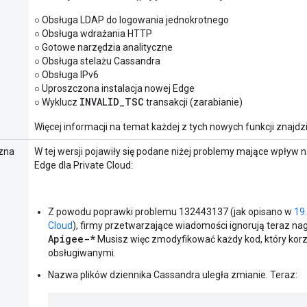
○ Obsługa LDAP do logowania jednokrotnego
○ Obsługa wdrażania HTTP
○ Gotowe narzędzia analityczne
○ Obsługa stelażu Cassandra
○ Obsługa IPv6
○ Uproszczona instalacja nowej Edge
INVALID
_
TSC
○ Wyklucz
transakcji (zarabianie)
Więcej informacji na temat każdej z tych nowych funkcji znajdz
zna
W tej wersji pojawiły się podane niżej problemy mające wpływ
Edge dla Private Cloud:
Z powodu poprawki problemu 132443137 (jak opisano w
19.
Cloud
), firmy przetwarzające wiadomości ignorują teraz na
Apigee-*
Musisz więc zmodyfikować każdy kod, który kor
obsługiwanymi.
Nazwa plików dziennika Cassandra uległa zmianie. Teraz: