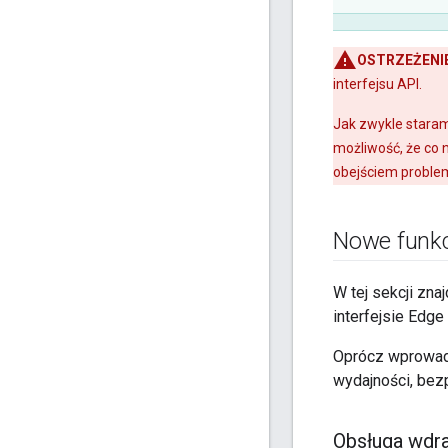
OSTRZEŻENIE
interfejsu API.
Jak zwykle staram
możliwość, że co 
obejściem problem
Nowe funkc
W tej sekcji zn
interfejsie Edg
Oprócz wprowadz
wydajności, bez
Obsługa wdr