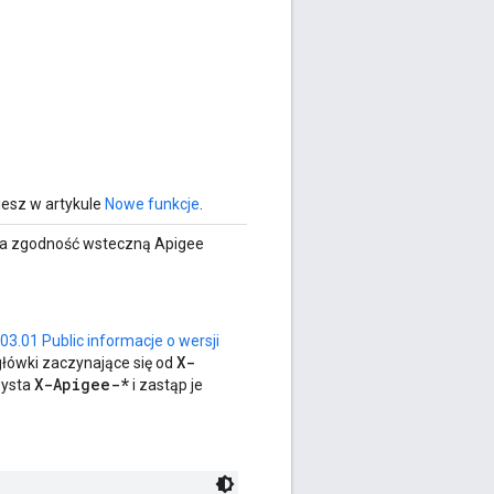
iesz w artykule
Nowe funkcje
.
 na zgodność wsteczną Apigee
03.01 Public informacje o wersji
X-
główki zaczynające się od
X-Apigee-*
zysta
i zastąp je