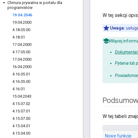
Chmura prywatna w portalu dla
programistów
W tej sekcji opi
19
.
04
.
2046
19
.
04
.
2000
Uwaga:
usługa
4
.
18
.
05
.
00
4
.
18
.
01
Więcej informa
17
.
04
.
2000
4
.
17
.
05
.
00
Dokumentacj
17
.
04
.
2000
Pytania lub 
16
.
04
.
2000
4
.
16
.
05
.
01
Powiadomien
4
.
16
.
05
.
00
4
.
16
.
01
15
.
04
.
2043
Podsumowa
4
.
15
.
07
.
02
4
.
15
.
07
.
01
W tej tabeli zn
4
.
15
.
07
.
00
4
.
15
.
04
.
01
4
.
15
.
04
.
00
Nowe funkcje