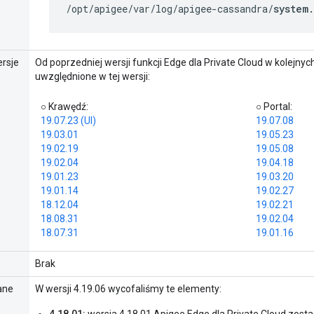
/opt/apigee/var/log/apigee-cassandra/
system
rsje
Od poprzedniej wersji funkcji Edge dla Private Cloud w kolejnych
uwzględnione w tej wersji:
○ Krawędź:
○ Portal:
19.07.23 (UI)
19.07.08
19.03.01
19.05.23
19.02.19
19.05.08
19.02.04
19.04.18
19.01.23
19.03.20
19.01.14
19.02.27
18.12.04
19.02.21
18.08.31
19.02.04
18.07.31
19.01.16
Brak
ane
W wersji 4.19.06 wycofaliśmy te elementy: