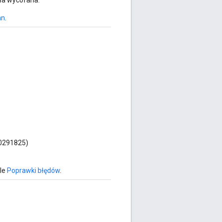
ała wycofana.
an
.
70291825)
ule
Poprawki błędów
.