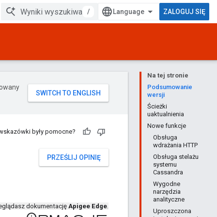
/
ZALOGUJ SIĘ
Na tej stronie
erowany
Podsumowanie
wersji
Ścieżki
uaktualnienia
Nowe funkcje
 wskazówki były pomocne?
Obsługa
wdrażania HTTP
Obsługa stelażu
PRZEŚLIJ OPINIĘ
systemu
Cassandra
Wygodne
narzędzia
analityczne
eglądasz dokumentację
Apigee Edge
.
Uproszczona