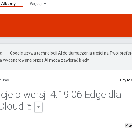
Albumy
Więcej
Google używa technologii AI do tłumaczenia treści na Twój pref
ia wygenerowane przez AI mogą zawierać błędy.
lbumy
Czy te
cje o wersji 4
.
19
.
06 Edge dla
 Cloud
Prz