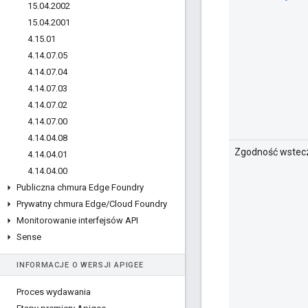
15
.
04
.
2002
15
.
04
.
2001
4
.
15
.
01
4
.
14
.
07
.
05
4
.
14
.
07
.
04
4
.
14
.
07
.
03
4
.
14
.
07
.
02
4
.
14
.
07
.
00
4
.
14
.
04
.
08
Zgodność wstec
4
.
14
.
04
.
01
4
.
14
.
04
.
00
Publiczna chmura Edge Foundry
Prywatny chmura Edge
/
Cloud Foundry
Monitorowanie interfejsów API
Sense
INFORMACJE O WERSJI APIGEE
Proces wydawania