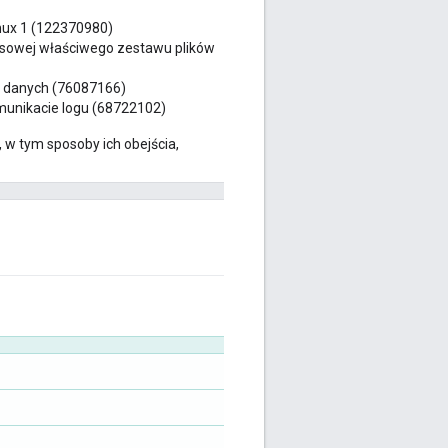
nux 1 (122370980)
asowej właściwego zestawu plików
w danych (76087166)
unikacie logu (68722102)
 w tym sposoby ich obejścia,