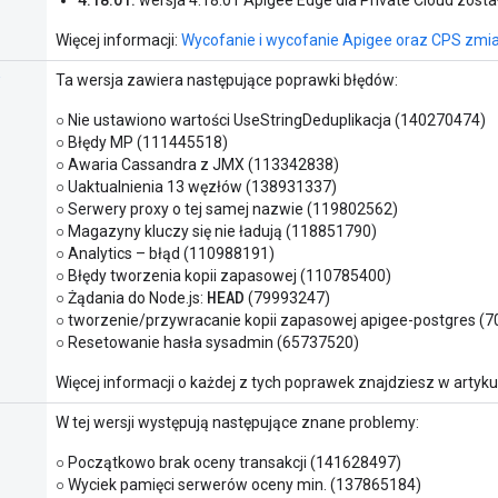
4.18.01:
wersja 4.18.01 Apigee Edge dla Private Cloud zost
Więcej informacji:
Wycofanie i wycofanie Apigee oraz CPS zmi
w
Ta wersja zawiera następujące poprawki błędów:
○ Nie ustawiono wartości UseStringDeduplikacja (140270474)
○ Błędy MP (111445518)
○ Awaria Cassandra z JMX (113342838)
○ Uaktualnienia 13 węzłów (138931337)
○ Serwery proxy o tej samej nazwie (119802562)
○ Magazyny kluczy się nie ładują (118851790)
○ Analytics – błąd (110988191)
○ Błędy tworzenia kopii zapasowej (110785400)
HEAD
○ Żądania do Node.js:
(79993247)
○ tworzenie/przywracanie kopii zapasowej apigee-postgres (
○ Resetowanie hasła sysadmin (65737520)
Więcej informacji o każdej z tych poprawek znajdziesz w artyk
W tej wersji występują następujące znane problemy:
○ Początkowo brak oceny transakcji (141628497)
○ Wyciek pamięci serwerów oceny min. (137865184)