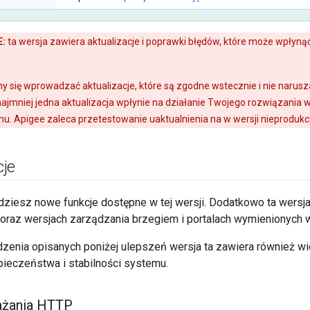
:
ta wersja zawiera aktualizacje i poprawki błędów, które może wpłyn
y się wprowadzać aktualizacje, które są zgodne wstecznie i nie naruszaj
najmniej jedna aktualizacja wpłynie na działanie Twojego rozwiązania w
u. Apigee zaleca przetestowanie uaktualnienia na w wersji nieprodukcy
je
ajdziesz nowe funkcje dostępne w tej wersji. Dodatkowo ta wers
e oraz wersjach zarządzania brzegiem i portalach wymienionych
enia opisanych poniżej ulepszeń wersja ta zawiera również wie
pieczeństwa i stabilności systemu.
ażania HTTP