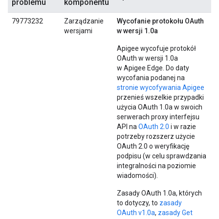
problemu
komponentu
79773232
Zarządzanie
Wycofanie protokołu OAuth
wersjami
w wersji 1.0a
Apigee wycofuje protokół
OAuth w wersji 1.0a
w Apigee Edge. Do daty
wycofania podanej na
stronie wycofywania Apigee
przenieś wszelkie przypadki
użycia OAuth 1.0a w swoich
serwerach proxy interfejsu
API na
OAuth 2.0
i w razie
potrzeby rozszerz użycie
OAuth 2.0 o weryfikację
podpisu (w celu sprawdzania
integralności na poziomie
wiadomości).
Zasady OAuth 1.0a, których
to dotyczy, to
zasady
OAuth v1.0a
,
zasady Get