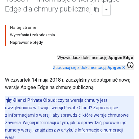
Edge dla chmury publicznej
Na tej stronie
Wycofania i zakończenia
Naprawione błędy
Wyświetlasz dokumentację
Apigee Edge
.
info
Zapoznaj się z dokumentacją
Apigee X
.
W czwartek 14 maja 2018 r. zaczęliśmy udostępniać nową
wersję Apigee Edge na chmurę publiczną.
Klienci Private Cloud:
czy ta wersja chmury jest
uwzględniona w Twojej wersji Private Cloud? Zapoznaj się
z informacjami o wersji, aby sprawdzić, które wersje chmurowe
zawiera. Więcej informacji o tym, jak to sprawdzić, porównując
numery wersji, znajdziesz w artykule
Informacje o numeracji
wersji
.