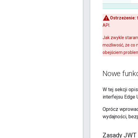
Ostrzeżenie:
t
API.
Jak zwykle staram
możliwość, że co 
obejściem proble
Nowe funkc
W tej sekcji opi
interfejsu Edge 
Oprócz wprowadz
wydajności, bez
Zasady JWT