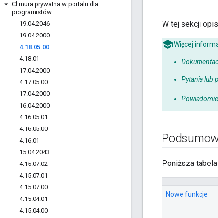
Chmura prywatna w portalu dla
programistów
W tej sekcji opi
19
.
04
.
2046
19
.
04
.
2000
Więcej informa
4
.
18
.
05
.
00
4
.
18
.
01
Dokumentacj
17
.
04
.
2000
Pytania lub 
4
.
17
.
05
.
00
17
.
04
.
2000
Powiadomien
16
.
04
.
2000
4
.
16
.
05
.
01
4
.
16
.
05
.
00
Podsumowa
4
.
16
.
01
15
.
04
.
2043
Poniższa tabela
4
.
15
.
07
.
02
4
.
15
.
07
.
01
4
.
15
.
07
.
00
Nowe funkcje
4
.
15
.
04
.
01
4
.
15
.
04
.
00