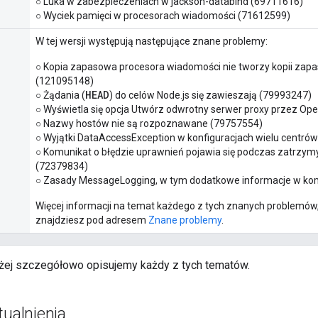
○ Luka w zabezpieczeniach w jackson-databind (69711616)
○ Wyciek pamięci w procesorach wiadomości (71612599)
W tej wersji występują następujące znane problemy:
○ Kopia zapasowa procesora wiadomości nie tworzy kopii zap
(121095148)
HEAD
○ Żądania (
) do celów Node.js się zawieszają (79993247)
○ Wyświetla się opcja Utwórz odwrotny serwer proxy przez Op
○ Nazwy hostów nie są rozpoznawane (79757554)
○ Wyjątki DataAccessException w konfiguracjach wielu centró
○ Komunikat o błędzie uprawnień pojawia się podczas zatrzym
(72379834)
○ Zasady MessageLogging, w tym dodatkowe informacje w kom
Więcej informacji na temat każdego z tych znanych problemów,
znajdziesz pod adresem
Znane problemy
.
żej szczegółowo opisujemy każdy z tych tematów.
tualnienia