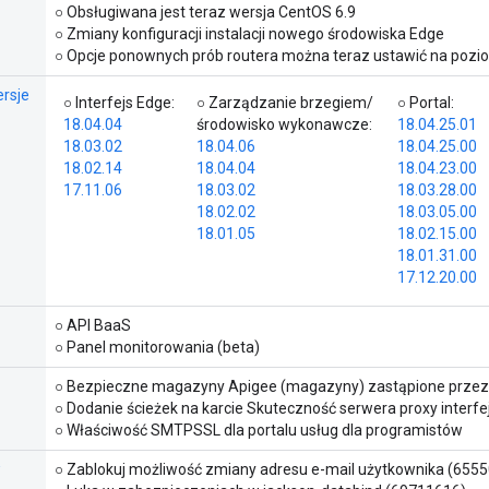
○ Obsługiwana jest teraz wersja CentOS 6.9
○ Zmiany konfiguracji instalacji nowego środowiska Edge
○ Opcje ponownych prób routera można teraz ustawić na pozio
rsje
○ Interfejs Edge:
○ Zarządzanie brzegiem/
○ Portal:
18.04.04
środowisko wykonawcze:
18.04.25.01
18.03.02
18.04.06
18.04.25.00
18.02.14
18.04.04
18.04.23.00
17.11.06
18.03.02
18.03.28.00
18.02.02
18.03.05.00
18.01.05
18.02.15.00
18.01.31.00
17.12.20.00
○ API BaaS
○ Panel monitorowania (beta)
○ Bezpieczne magazyny Apigee (magazyny) zastąpione przez 
○ Dodanie ścieżek na karcie Skuteczność serwera proxy interfe
○ Właściwość SMTPSSL dla portalu usług dla programistów
w
○ Zablokuj możliwość zmiany adresu e-mail użytkownika (655