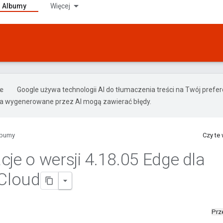
Albumy
Więcej
Google używa technologii AI do tłumaczenia treści na Twój pref
ia wygenerowane przez AI mogą zawierać błędy.
lbumy
Czy te
cje o wersji 4
.
18
.
05 Edge dla
 Cloud
Prz