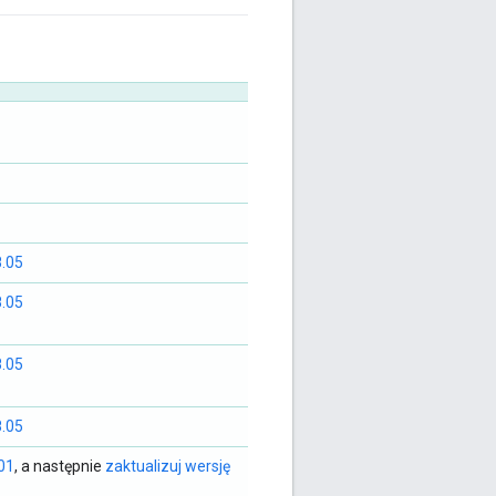
8.05
8.05
8.05
8.05
.01
, a następnie
zaktualizuj wersję