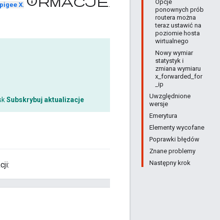
informacje
Opcje
.
pigee X
.
ponownych prób
routera można
teraz ustawić na
poziomie hosta
wirtualnego
Nowy wymiar
statystyk i
zmiana wymiaru
x_forwarded_for
_ip
Uwzględnione
isk
Subskrybuj aktualizacje
wersje
Emerytura
Elementy wycofane
Poprawki błędów
Znane problemy
Następny krok
ji: