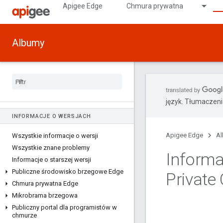
Apigee Edge
Chmura prywatna
Albumy
język. Tłumaczen
INFORMACJE O WERSJACH
Apigee Edge
A
Wszystkie informacje o wersji
Wszystkie znane problemy
Informa
Informacje o starszej wersji
Publiczne środowisko brzegowe Edge
Private
Chmura prywatna Edge
Mikrobrama brzegowa
Publiczny portal dla programistów w
chmurze