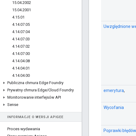
15
.
04
.
2002
15
.
04
.
2001
4
.
15
.
01
4
.
14
.
07
.
05
Uwzględnione we
4
.
14
.
07
.
04
4
.
14
.
07
.
03
4
.
14
.
07
.
02
4
.
14
.
07
.
00
4
.
14
.
04
.
08
4
.
14
.
04
.
01
4
.
14
.
04
.
00
Publiczna chmura Edge Foundry
Prywatny chmura Edge
/
Cloud Foundry
emerytura
,
Monitorowanie interfejsów API
Sense
Wycofania
INFORMACJE O WERSJI APIGEE
Proces wydawania
Poprawki błędó