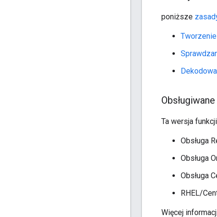
poniższe
zasad
Tworzenie
Sprawdzan
Dekodowan
Obsługiwane
Ta wersja funkc
Obsługa Re
Obsługa Or
Obsługa C
RHEL/CentO
Więcej informacj