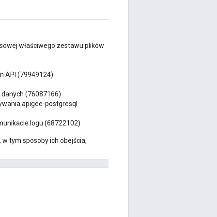
asowej właściwego zestawu plików
en API (79949124)
w danych (76087166)
ywania apigee-postgresql
unikacie logu (68722102)
 w tym sposoby ich obejścia,