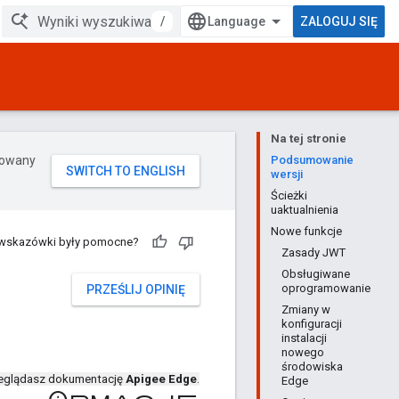
/
ZALOGUJ SIĘ
Na tej stronie
erowany
Podsumowanie
wersji
Ścieżki
uaktualnienia
Nowe funkcje
 wskazówki były pomocne?
Zasady JWT
Obsługiwane
oprogramowanie
PRZEŚLIJ OPINIĘ
Zmiany w
konfiguracji
instalacji
nowego
środowiska
eglądasz dokumentację
Apigee Edge
.
Edge