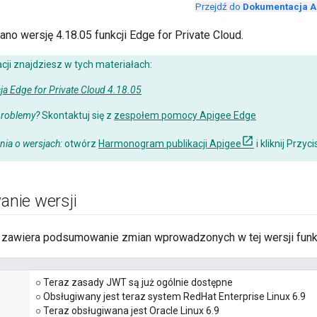
Przejdź do
Dokumentacja A
sano wersję 4.18.05 funkcji Edge for Private Cloud.
cji znajdziesz w tych materiałach:
a Edge for Private Cloud 4.18.05
problemy?
Skontaktuj się z
zespołem pomocy Apigee Edge
ia o wersjach:
otwórz
Harmonogram publikacji Apigee
i kliknij Przyc
nie wersji
 zawiera podsumowanie zmian wprowadzonych w tej wersji funkc
○ Teraz zasady JWT są już ogólnie dostępne
○ Obsługiwany jest teraz system RedHat Enterprise Linux 6.9
○ Teraz obsługiwana jest Oracle Linux 6.9