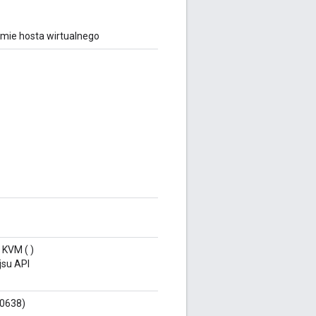
mie hosta wirtualnego
KVM ( )
jsu API
50638)