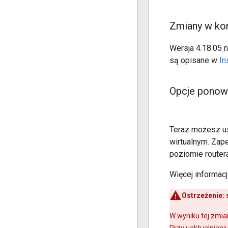
Zmiany w kon
Wersja 4.18.05 
są opisane w
In
Opcje ponown
Teraz możesz us
wirtualnym. Zape
poziomie routera
Więcej informacj
Ostrzeżenie:
W wyniku tej zmi